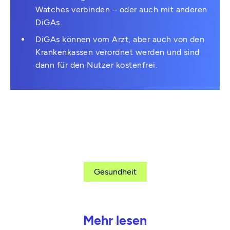
Watches verbinden – oder auch mit anderen
DiGAs.
DiGAs können vom Arzt, aber auch von den
Krankenkassen verordnet werden und sind
dann für den Nutzer kostenfrei.
Gesundheit
Mehr lesen