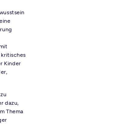
ewusstsein
 eine
ärung
mit
kritisches
r Kinder
er,
 zu
r dazu,
zum Thema
ger