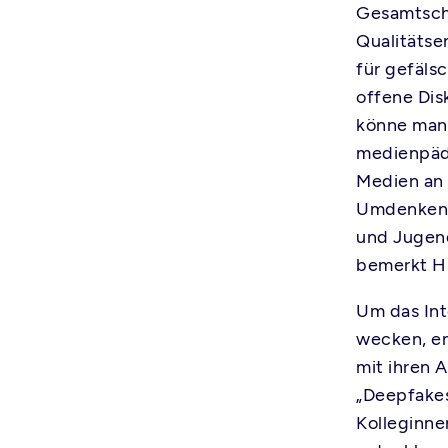
Gesamtschul
Qualitätse
für gefälsc
offene Dis
könne man 
medienpäd
Medien an 
Umdenken 
und Jugend
bemerkt H
Um das Int
wecken, en
mit ihren 
„Deepfakes
Kolleginne