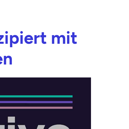
ipiert mit
en