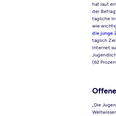
hat laut ei
der Befrag
tägliche I
wie wichti
die junge 
täglich Ze
Internet s
Jugendlich
(62 Prozen
Offene
„Die Jugen
Weltwissen