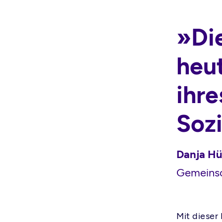
»Di
heu
ihre
Soz
Danja Hü
Gemeinsc
Mit dieser