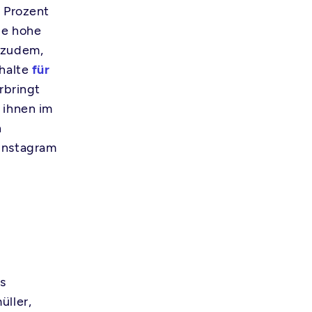
 Prozent
ie hohe
 zudem,
nhalte
für
erbringt
 ihnen im
n
 Instagram
s
üller,