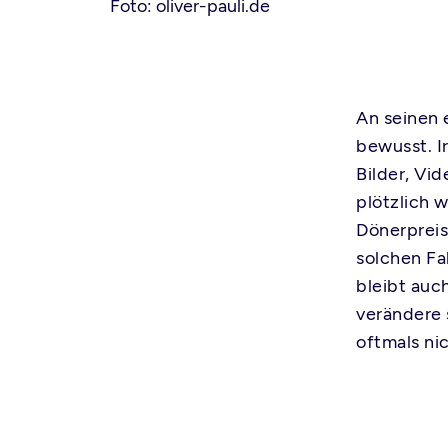
Foto: oliver-pauli.de
An seinen 
bewusst. I
Bilder, Vi
plötzlich 
Dönerpreis
solchen Fak
bleibt auc
verändere 
oftmals ni