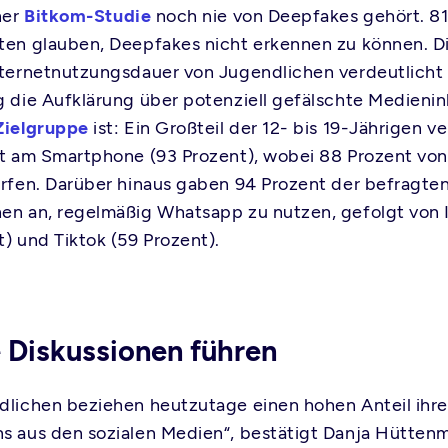
ner
Bitkom-Studie
noch nie von Deepfakes gehört. 81
ten glauben, Deepfakes nicht erkennen zu können. D
nternetnutzungsdauer von Jugendlichen verdeutlicht
g die Aufklärung über potenziell gefälschte Medieni
Zielgruppe
ist: Ein Großteil der 12- bis 19-Jährigen v
it am Smartphone (93 Prozent), wobei 88 Prozent von
urfen. Darüber hinaus gaben 94 Prozent der befragte
en an, regelmäßig Whatsapp zu nutzen, gefolgt von
t) und Tiktok (59 Prozent).
 Diskussionen führen
dlichen beziehen heutzutage einen hohen Anteil ihre
s aus den sozialen Medien“, bestätigt Danja Hüttenm