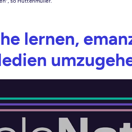
en“, so Hüttenmüller.
he lernen, emanz
edien umzugeh