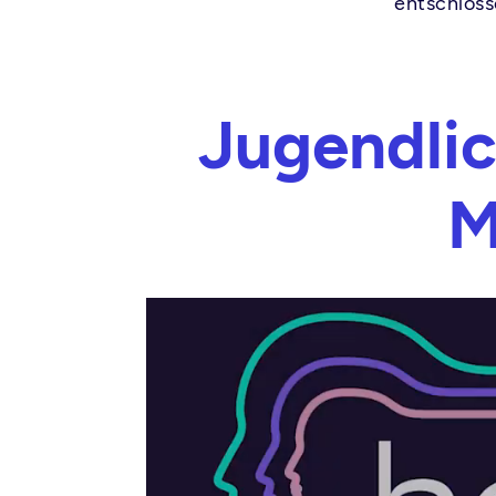
entschloss
Jugendlic
M