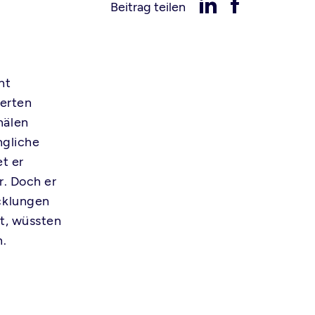
Beitrag teilen
ht
erten
nälen
ngliche
t er
r. Doch er
icklungen
lt, wüssten
n.