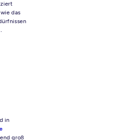
ziert
 wie das
dürfnissen
.
d in
e
end groß