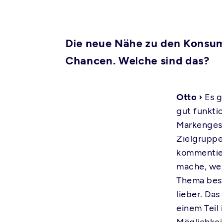
Die neue Nähe zu den Konsum
Chancen. Welche sind das?
Otto ›
Es g
gut funkti
Markengesc
Zielgruppe
kommentier
mache, wen
Thema bese
lieber. Da
einem Teil 