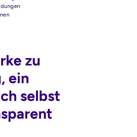
eidungen
inen
arke zu
, ein
ich selbst
nsparent