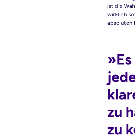
ist die Wa
wirklich s
absoluten 
»Es 
jede
klar
zu h
zu 