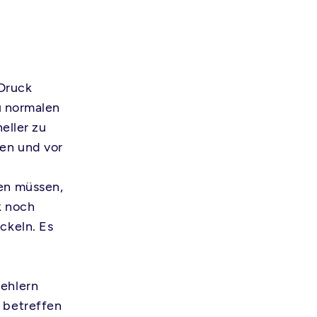
Druck
zu normalen
eller zu
ben und vor
den müssen,
k noch
ckeln. Es
Fehlern
 betreffen