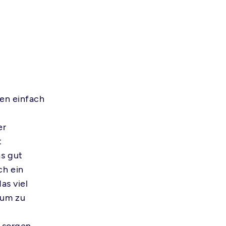
men einfach
er
t
as gut
ch ein
as viel
rum zu