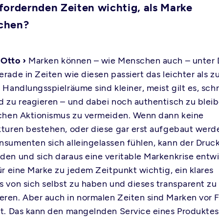
sfordernden Zeiten wichtig, als Marke
achen?
 Otto ›
Marken können – wie Menschen auch – unter 
erade in Zeiten wie diesen passiert das leichter als 
 Handlungsspielräume sind kleiner, meist gilt es, schn
d zu reagieren – und dabei noch authentisch zu blei
ichen Aktionismus zu vermeiden. Wenn dann keine
kturen bestehen, oder diese gar erst aufgebaut wer
nsumenten sich alleingelassen fühlen, kann der Druc
den und sich daraus eine veritable Markenkrise entwi
für eine Marke zu jedem Zeitpunkt wichtig, ein klares
s von sich selbst zu haben und dieses transparent zu
ren. Aber auch in normalen Zeiten sind Marken vor 
it. Das kann den mangelnden Service eines Produktes