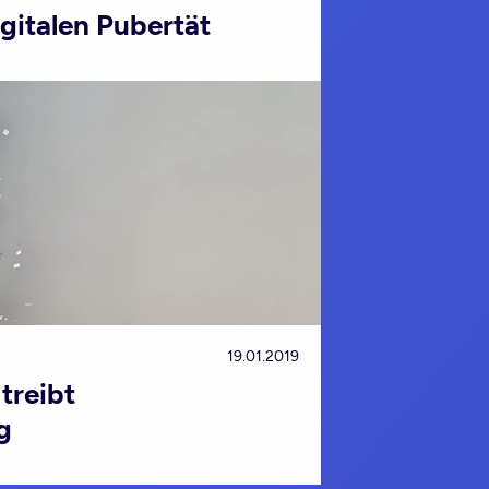
igitalen Pubertät
19.01.2019
treibt
g